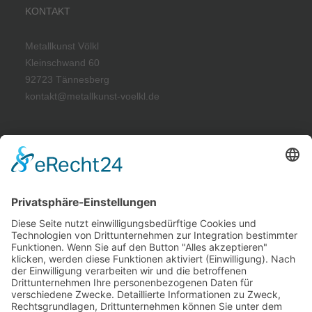
KONTAKT
Metallkunst Völkl
Kleinschwand 60
92723 Tännesberg
kontakt@metallkunst-voelkl.de
RECHTLICHES
Impressum
Datenschutz
Kontakt
SONSTIGES
Feuerschalen