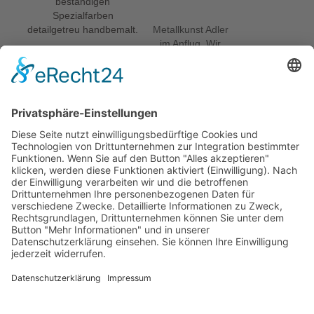
beständigen
Spezialfarben
detailgetreu handbemalt.
Metallkunst Adler
im Anflug. Wir
stellen unseren
König der Lüfte als
exklusives
handwerkliches
Kunstwerk für den
Monat September
vor. Der Adler gilt
nicht nur als der
König der Lüfte,
sondern ist auch
eines der
häufigsten
Wappentiere.
WEITERE
INFORMATIONEN